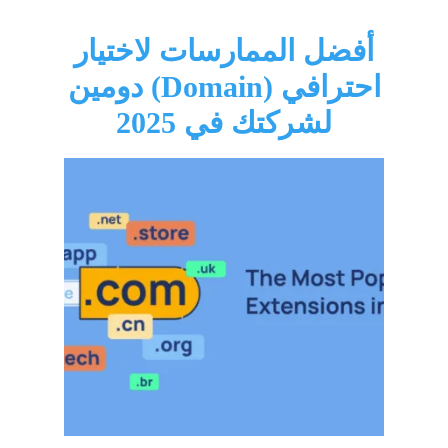
أفضل الممارسات لاختيار
دومين (Domain) احترافي
لشركتك في 2025