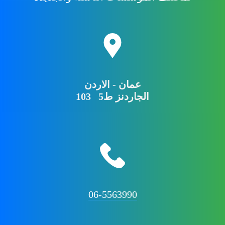
عمان - الاردن
103 الجاردنز ط5
06-5563990