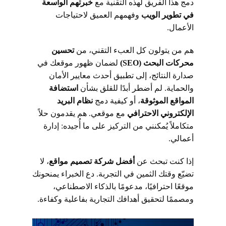
دمج هذا الفريق لهذه التقنية مع
خبرتهم الواسعة
في تطوير الويب
وفهمهم العميق لاحتياجات
الأعمال.
هم من يتولون كل العبء التقني، من
تحسين
محركات البحث (SEO)
لضمان ظهور موقعك في
صدارة النتائج، إلى تطبيق أحدث معايير الأمان
والحماية. لم أضطر أبدًا للقلق بشأن
استضافة
المواقع الموثوقة
، أو كيفية دمج
نظام البريد
الإلكتروني الاحترافي
مع موقعي. هم يقدمون حلاً
متكاملاً يُمكنني من التركيز على ما أُجيده: إدارة
أعمالي.
إذا كنت تبحث عن
أفضل شركة تصميم مواقع
، لا
تضيّع وقتك الثمين في التجربة. دع الخبراء يمنحونك
موقعًا احترافيًا، مدعومًا بالذكاء الاصطناعي،
ومصممًا لتحقيق أهدافك التجارية بفاعلية وكفاءة.