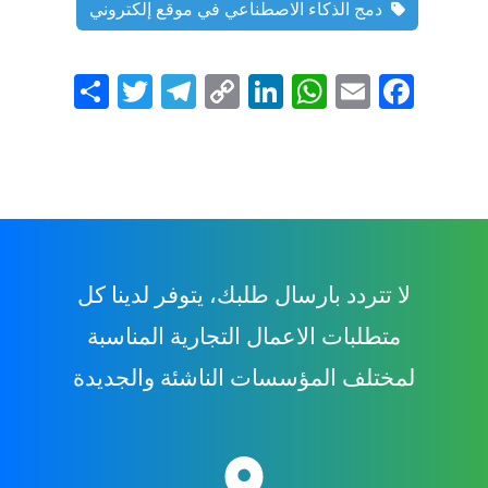
دمج الذكاء الاصطناعي في موقع إلكتروني
Shar
Twit
Tele
Cop
Link
Wha
Ema
Face
e
ter
gram
y
edIn
tsAp
il
book
Link
p
لا تتردد بارسال طلبك، يتوفر لدينا كل
متطلبات الاعمال التجارية المناسبة
لمختلف المؤسسات الناشئة والجديدة