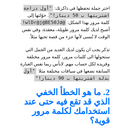
"أول دراجة
اختر جملة تحفظها في ذاكرتك:
اشتريتها ب 50 دينار!"
. حوّلتها إلى
@wlDr@j@BE50Jd!
كلمة مرور بهذا الشكل:
.
أصبح لديك كلمة مرور طويلة، معقدة، وفي نفس
الوقت لا تُنسى لأنها جزء من قصة تحبها مثلاً.
تذكر يجب ان يكون لديك العديد من الجمل التي
ستحولها الى كلمات مرور، كلمة مرور مختلفة
وفريده لكل حساب مهم. لابأس ربما نفس العبارة
"أول
السابقة نضعها في سياقات مختلفة مثلا
بدلة اشتريتها ب 90 دينار!"
2. ما هو الخطأ الخفي
الذي قد تقع فيه حتى عند
استخدامك لكلمة مرور
قوية؟