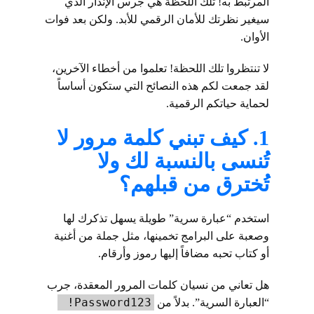
المرتبط به! تلك اللحظة هي جرس الإنذار الذي
سيغير نظرتك للأمان الرقمي للأبد. ولكن بعد فوات
الأوان.
لا تنتظروا تلك اللحظة! تعلموا من أخطاء الآخرين،
لقد جمعت لكم هذه النصائح التي ستكون أساساً
لحماية حياتكم الرقمية.
1. كيف تبني كلمة مرور لا
تُنسى بالنسبة لك ولا
تُخترق من قبلهم؟
استخدم “عبارة سرية” طويلة يسهل تذكرك لها
وصعبة على البرامج تخمينها، مثل جملة من أغنية
أو كتاب تحبه مضافاً إليها رموز وأرقام.
هل تعاني من نسيان كلمات المرور المعقدة، جرب
Password123!
“العبارة السرية”. بدلاً من