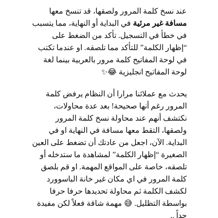
عند نسخ كلمة المرور ولصقها، قد تنسخ معها
مسافة غير مرئية
في البداية أو النهاية، مما يتسبب
في خطأ في التسجيل. تأكد من الضغط على
“إظهار الكلمة” للتأكد مما تلصقه. او عندما تكتب
في لوحة المفاتيح كلمة مرور بالعربية بينما لغة
لوحة المفاتيح انجليزية 😂✨
يحدث مع عملائنا مرارا أن النظام يرفض كلمة
المرور رغم أنها صحيحة! بعد عدة محاولات،
نكتشف أنهم عند محاولة نسخ كلمة المرور
ولصقها، التقط معها مسافة في النهاية او في
البداية. الآن، اجعل من عادتك أن تضغط على العين
الصغيرة “إظهار الكلمة” لمشاهدة ما ستدخله أو
تلصقه، خاصة على المواقع المهمة. او قم بلصق
كلمة المرور في اي مكان غير خانة الباسوورد
لكشف الكلمة ثم محاولة تحديدها حرفا حرفا
بواسطة التظليل. 😅 مهمة شاقة فعلاً لكن مفيدة
جداً ..