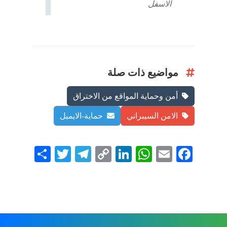
الاسفل
مواضيع ذات صلة
أمن وحماية المواقع من الاختراق
الامن السيبراني
حماية-الايميل
Shar
Twit
Tele
Cop
Link
Wha
Ema
Face
e
ter
gram
y
edIn
tsAp
il
book
Link
p