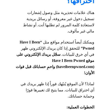
اختراقها؟
هناك علامات تحذيرية مثل وصول إشعارات
تسجيل دخول غير معروفة، أو رسائل بريدية
لاستعادة كلمة المرور لم تطلبها أنت. أو نشاط
مالي غير مألوف.
ويمكنك أيضاً استخدام مواقع مثل
“Have I Been
Pwned”
للتحقق إذا كان بريدك الإلكتروني ظهر
في أي خرق للبيانات.
سجّل بريدك الإلكتروني على
موقع Have I Been Pwned
(haveibeenpwned.com) واحمِ حساباتك قبل فوات
الأوان!
لماذا؟ لأن الموقع يُنبّهك فوراً إذا ظهر بريدك في
أي اختراق للبيانات. مما يتيح لك تغييرها فورًا
وحماية حساباتك.
الخطوات العملية: